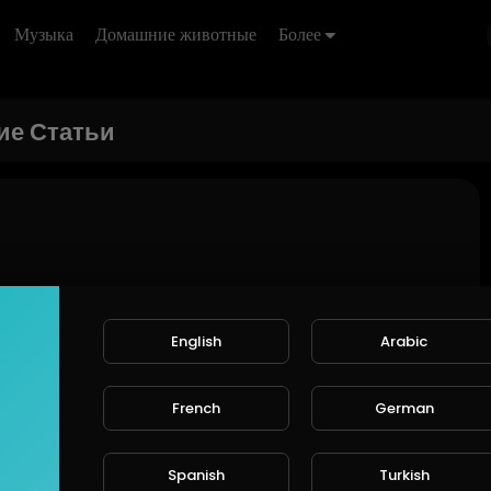
Музыка
Домашние животные
Более
ие Статьи
English
Arabic
Сообщений не найдено!
French
German
Spanish
Turkish