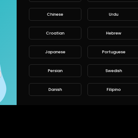
Chinese
Urdu
Croatian
Hebrew
Japanese
Portuguese
Persian
Swedish
Danish
Filipino