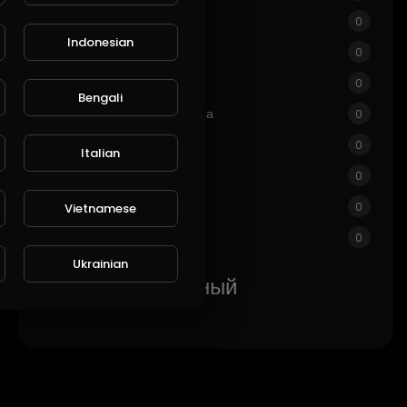
азартные игры
0
Indonesian
Люди и блоги
0
комедия
0
Bengali
Развлекательная программа
0
Новости и политика
0
Italian
How-to & Style
0
Неприбыль и активизм
0
Vietnamese
Другой
0
Ukrainian
Самый популярный