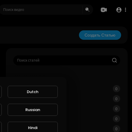
Создать Статью
категории
Фильм и анимация
0
Dutch
Музыка
0
Домашние животные
0
Russian
Виды спорта
0
Hindi
Путешествия и события
0