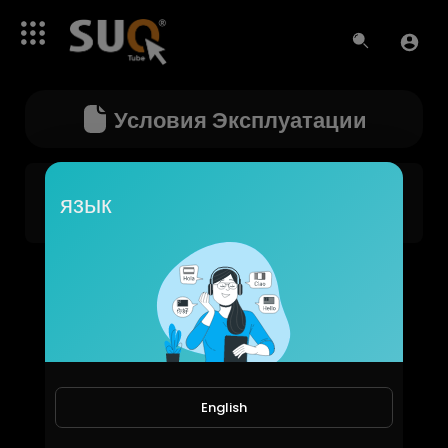
Условия Эксплуатации
язык
условия использования страницы
English