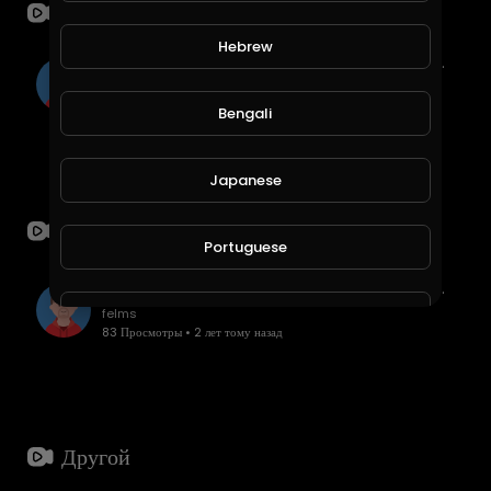
Последние видео
Hebrew
TROIA 2004 FILME COMPLETO DUBLADO EM PORTUGUÊS HD
felms
83 Просмотры • 2 лет тому назад
Bengali
Japanese
Фильм и анимация
Portuguese
TROIA 2004 FILME COMPLETO DUBLADO EM PORTUGUÊS HD
Italian
felms
83 Просмотры • 2 лет тому назад
Persian
Swedish
Другой