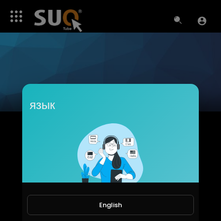
язык
Abby Dawbin
Подписчики
English