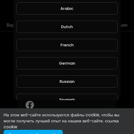
ПОДПИСЫВАЙСЯ
Arabic
Видео
плейлисты
Шортсы
Понравившиеся 
Dutch
Около
French
Спасибо за таможенное оформление в Москве по
German
честной цене
Пол :
женщина
Russian
Social Links
Spanish
На этом веб-сайте используются файлы cookie, чтобы вы
Turkish
могли получить лучший опыт на нашем веб-сайте.
ссылка
cookie