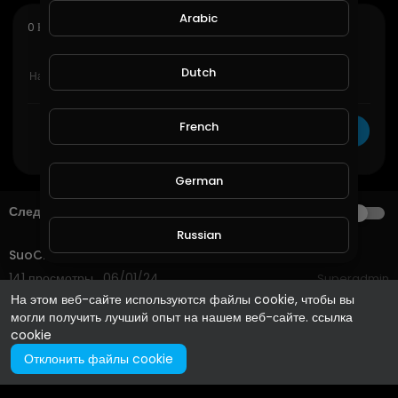
Arabic
sort
0 Комментарии
СОРТИРОВАТЬ ПО
Dutch
French
ОТМЕНА
Публиковать
German
Следующий
АВТОВОСПРОИЗВЕДЕНИЕ
2:11
Russian
SuoChat_Ua
141 просмотры . 06/01/24
Superadmin
Spanish
На этом веб-сайте используются файлы cookie, чтобы вы
могли получить лучший опыт на нашем веб-сайте.
ссылка
cookie
Turkish
Отклонить файлы cookie
Hindi